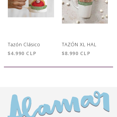
Tazón Clásico
TAZÓN XL HAL
$4.990 CLP
$8.990 CLP
MALCOLM
AMO