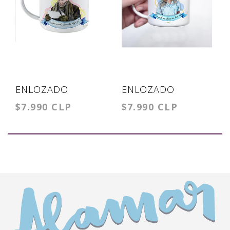
ENLOZADO
ENLOZADO
$7.990 CLP
$7.990 CLP
ERNESTO 300CC
MEREDITH PICK
ME 300CC