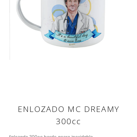
ENLOZADO MC DREAMY
300cc
Enlozado 300cc borde acero inoxidable.