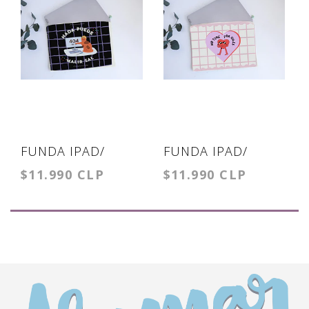
FUNDA IPAD/
FUNDA IPAD/
$11.990 CLP
$11.990 CLP
TABLET NADA
TABLET NO TIME
PUEDE MALIR SAL
FOR GILES