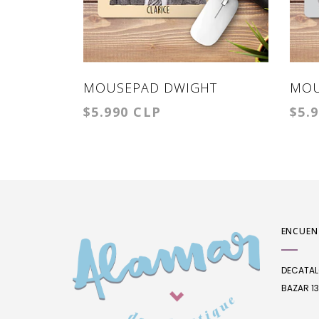
MOUSEPAD DWIGHT
MOU
$5.990 CLP
$5.
CLARICE
SAI
ENCUEN
DECATA
BAZAR 13