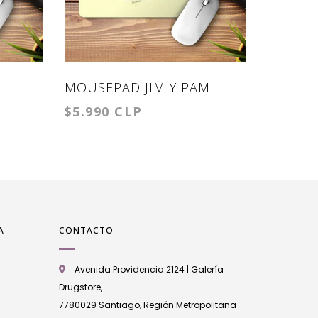
MOUSEPAD JIM Y PAM
MOUSE
$5.990 CLP
$5.990
BRITNE
A
CONTACTO
Avenida Providencia 2124 | Galería
Drugstore,
7780029 Santiago, Región Metropolitana