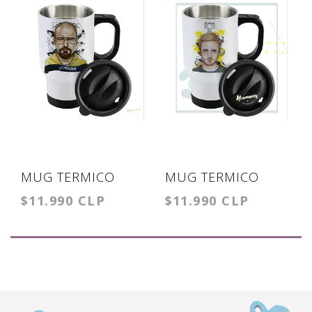
MUG TERMICO
MUG TERMICO
$11.990 CLP
$11.990 CLP
WALTER WHITE
JESSE PINCKMAN