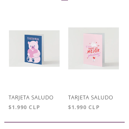
TARJETA SALUDO
TARJETA SALUDO
$1.990 CLP
$1.990 CLP
TE QUIERO
TE DESEO LO
MUCHO
MEJOR