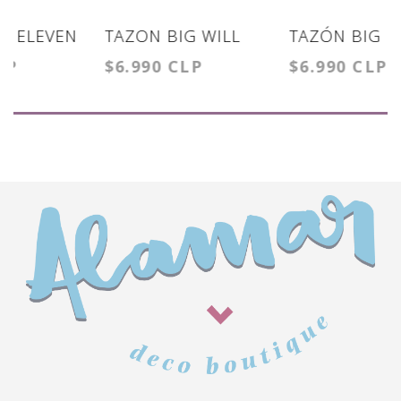
TAZÓN BIG MAX
TAZÓN CLÁSICO
$6.990 CLP
$4.990 CLP
S
EDDIE MUNSON