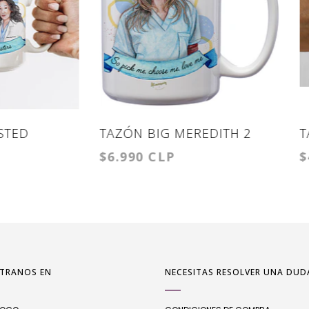
 BIG MEREDITH 2
TAZÓN CLÁSICO KAREV
0 CLP
$4.990 CLP
PERSON
TRANOS EN
NECESITAS RESOLVER UNA DUD