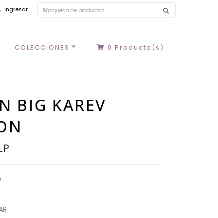
Ingresar
COLECCIONES
0
Producto(s)
N BIG KAREV
ON
LP
P
AR