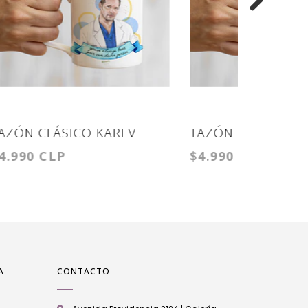
TAZÓN CLÁSICO KAREV DO
TAZÓN B
$4.990 CLP
$6.990 
IT
PAPEEEE
A
CONTACTO