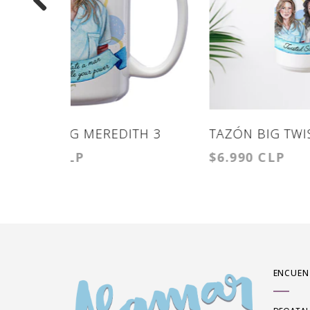
H 3
TAZÓN BIG TWISTED
TAZÓN
$6.990 CLP
$6.99
SISTERS
ENCUEN