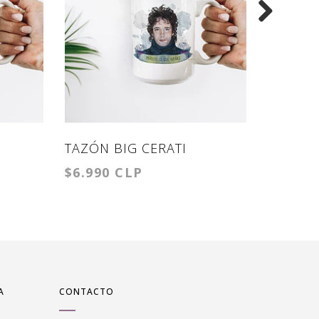
TAZÓN BIG CERATI
TAZÓN
$6.990 CLP
$4.990
A
CONTACTO