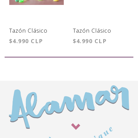
Tazón Clásico
Tazón Clásico
$4.990 CLP
$4.990 CLP
BRITNEY OoPS
BRITNEY
STRONGER