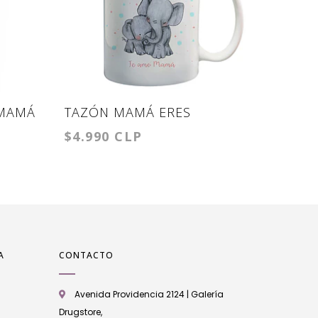
 MAMÁ
TAZÓN MAMÁ ERES
TAZÓN
$4.990 CLP
$4.990
MI/NUESTRO HOGAR
A
CONTACTO
Avenida Providencia 2124 | Galería
Drugstore,