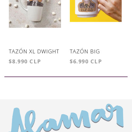
TAZÓN XL DWIGHT
TAZÓN BIG
$8.990 CLP
$6.990 CLP
CLARICE
DWIGHT
ASSISTANT