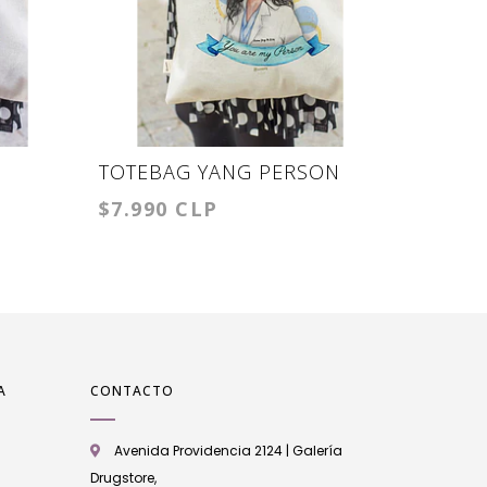
TOTEBAG YANG PERSON
TOTEB
$7.990 CLP
$7.990
A
CONTACTO
Avenida Providencia 2124 | Galería
Drugstore,