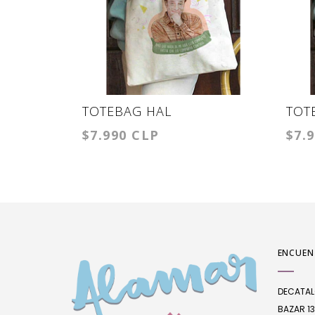
TOTEBAG HAL
TOT
$7.990 CLP
$7.
DEC
ENCUEN
DECATA
BAZAR 13