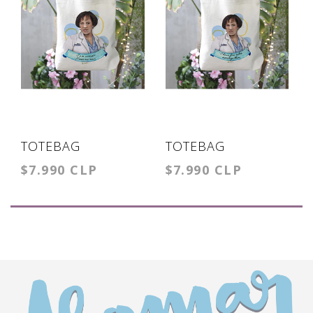
TOTEBAG
TOTEBAG
$7.990 CLP
$7.990 CLP
MIRANDA BAILEY
MIRANDA BAILEY 5
WOMAN
RULES