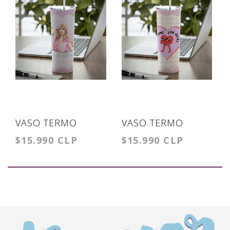
VASO TERMO
VASO TERMO
$15.990 CLP
$15.990 CLP
TUMBLER TAYLOR
TUMBLER NO TIME
FOR GILES